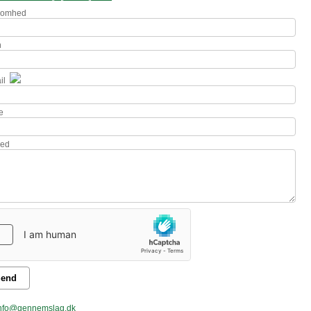
somhed
n
il
e
ked
end
nfo@gennemslag.dk