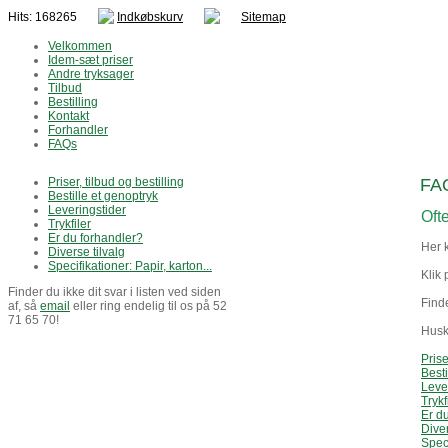
Hits: 168265
Indkøbskurv
Sitemap
Velkommen
Idem-sæt priser
Andre tryksager
Tilbud
Bestilling
Kontakt
Forhandler
FAQs
Priser, tilbud og bestilling
FA
Bestille et genoptryk
Leveringstider
Oft
Trykfiler
Er du forhandler?
Her 
Diverse tilvalg
Specifikationer: Papir, karton...
Klik 
Finder du ikke dit svar i listen ved siden
Find
af, så
email
eller ring endelig til os på 52
71 65 70!
Husk,
Prise
Besti
Leve
Trykf
Er d
Diver
Speci