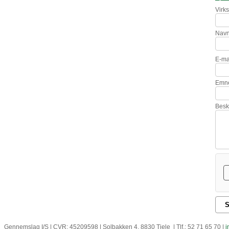
Virk
Nav
E-ma
Emn
Bes
S
Gennemslag I/S | CVR: 45209598 | Solbakken 4, 8830 Tjele | Tlf.: 52 71 65 70 |
i