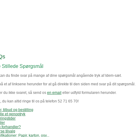
Qs
e Stillede Spørgsmål
kan du finde svar på mange af dine spørgsmål angående tryk af Idem-sæt.
på et af linksene herunder for at gå direkte til den siden med svar på dit spørgsmål.
er du ikke svaret, så send os
en email
eller udfyld formularen herunder.
 du kan altid ringe til os på telefon 52 71 65 70!
r, tilbud og bestilling
lle et genoptryk
ringstider
iler
u forhandler?
se tilvalg
fikationer: Papir, karton, osv...