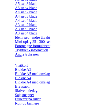
A5 sæt 3 blade
A5 sæt 4 blade
A4 sæt 2 blade
A4 sæt 3 blade
A4 sæt 4 blade
A3 sæt 2 blade
A3 sæt 3 blade
A3 sæt 4 blade
Idem-sæt - andre tilvalg
Mini-oplag 25 - 300 sæt
Foroptagne formularsæt
Trykfiler - information
Andre tryksager
Visitkort
Blokke A5
Blokke A5 med omslag
Blokke A4
Blokke A4 med omslag
Brevpapir
Skriveunderlag
Salgsmapper
Etiketter på ruller
Roll-up bannere