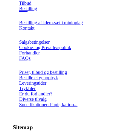
Tilbud
Bestilling
Bestilling af Idem-sæt i minioplag
Kontakt
Salgsbetingelser
Cookie- og Privatlivspolitik
Forhandler
FAQs
Priser, tilbud og bestilling
Bestille et genoptryk
Leveringstider
Trykfiler
Er du forhandler?
Diverse tilvalg
Specifikationer: Papir, karton...
Sitemap