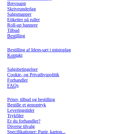
Brevpapir
Skriveunderlag
Salgsmapper
Etiketter på ruller
Roll-up bannere
Tilbud
Bestilling
Bestilling af Idem-sæt i minioplag
Kontakt
Salgsbetingelser
Cookie- og Privatlivspolitik
Forhandler
FAQs
Priser, tilbud og bestilling
Bestille et genoptryk
Leveringstider
Trykfiler
Er du forhandler?
Diverse tilvalg
Specifikationer: Papir, karton...